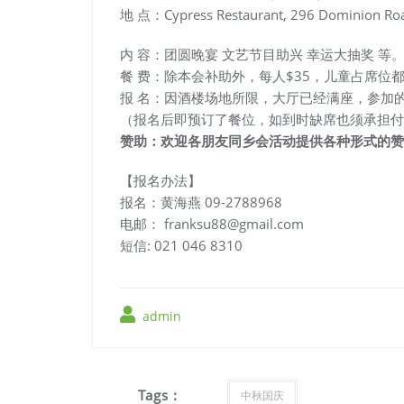
地 点：Cypress Restaurant, 296 Dominion Roa
内 容：团圆晚宴 文艺节目助兴 幸运大抽奖 等
餐 费：除本会补助外，每人$35，儿童占席位都
报 名：因酒楼场地所限，大厅已经满座，参加
（报名后即预订了餐位，如到时缺席也须承担付
赞助：欢迎各朋友同乡会活动提供各种形式的赞
【报名办法】
报名：黄海燕 09-2788968
电邮： franksu88@gmail.com
短信: 021 046 8310
admin
Tags :
中秋国庆